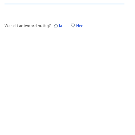
Was dit antwoord nuttig?
Ja
Nee