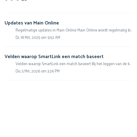
Updates van Main Online
Regelmatige updates in Main Online Main Online wordt regelmatig bijgewerkt met nieuwe functionaliteiten, verbeteringen en bugfixes. In iedere update zorgen...
Di, 18 Mrt, 2025 om 9:52 AM
Velden waarop SmartLink een match baseert
Velden waarop SmartLink een match baseert Bij het leggen van de koppeling tussen een projectelement en een element uit de Masterdata-bibliotheek kijkt Main...
Do, 5 Mrt, 2026 om 3:26 PM