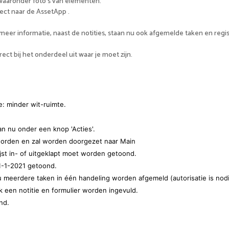
 waaronder foto's van elementen.
ect naar de AssetApp .
eer informatie, naast de notities, staan nu ook afgemelde taken en registr
ect bij het onderdeel uit waar je moet zijn.
: minder wit-ruimte.
 nu onder een knop 'Acties'.
worden en zal worden doorgezet naar Main
jst in- of uitgeklapt moet worden getoond.
 1-1-2021 getoond.
 meerdere taken in één handeling worden afgemeld (autorisatie is nod
 een notitie en formulier worden ingevuld.
nd.