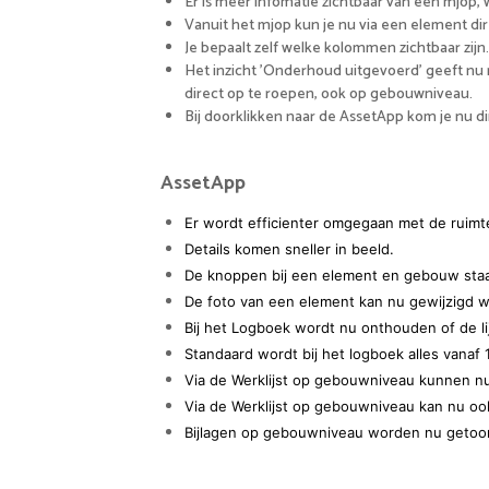
Er is meer infomatie zichtbaar van een mjop,
Vanuit het mjop kun je nu via een element dir
Je bepaalt zelf welke kolommen zichtbaar zijn.
Het inzicht 'Onderhoud uitgevoerd' geeft nu m
direct op te roepen, ook op gebouwniveau.
Bij doorklikken naar de AssetApp kom je nu dir
AssetApp
Er wordt efficienter omgegaan met de ruimte
Details komen sneller in beeld.
De knoppen bij een element en gebouw staan
De foto van een element kan nu gewijzigd 
Bij het Logboek wordt nu onthouden of de li
Standaard wordt bij het logboek alles vanaf
Via de Werklijst op gebouwniveau kunnen nu
Via de Werklijst op gebouwniveau kan nu ook
Bijlagen op gebouwniveau worden nu getoo