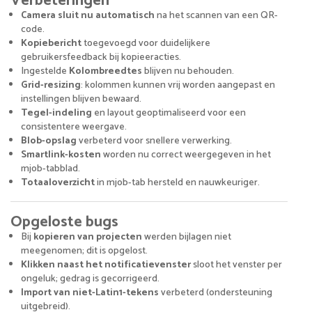
Verbeteringen
Camera sluit nu automatisch
na het scannen van een QR-
code.
Kopiebericht
toegevoegd voor duidelijkere
gebruikersfeedback bij kopieeracties.
Ingestelde
Kolombreedtes
blijven nu behouden.
Grid-resizing
: kolommen kunnen vrij worden aangepast en
instellingen blijven bewaard.
Tegel-indeling
en layout geoptimaliseerd voor een
consistentere weergave.
Blob-opslag
verbeterd voor snellere verwerking.
Smartlink-kosten
worden nu correct weergegeven in het
mjob-tabblad.
Totaaloverzicht
in mjob-tab hersteld en nauwkeuriger.
Opgeloste bugs
Bij
kopieren van projecten
werden bijlagen niet
meegenomen; dit is opgelost.
Klikken naast het notificatievenster
sloot het venster per
ongeluk; gedrag is gecorrigeerd.
Import van niet-Latin1-tekens
verbeterd (ondersteuning
uitgebreid).