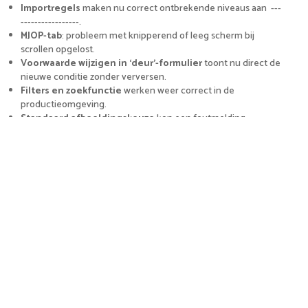
Importregels
maken nu correct ontbrekende niveaus aan ---
-----------------.
MJOP-tab
: probleem met knipperend of leeg scherm bij
scrollen opgelost.
Voorwaarde wijzigen in ‘deur’-formulier
toont nu direct de
nieuwe conditie zonder verversen.
Filters en zoekfunctie
werken weer correct in de
productieomgeving.
Standaard afbeeldingskeuze
kon een foutmelding
bij openen van een project; opgelost.
veroorzaken
Overige aanpassingen
Weergave van specifieke velden
in AssetDetails is
geüniformeerd.
Snelheid en stabiliteit
van het systeem verder verbeterd.
Gemaakt door: Marcel Heuts
Gewijzigd op: Ma, 10 Nov, 2025 om 11:10 AM